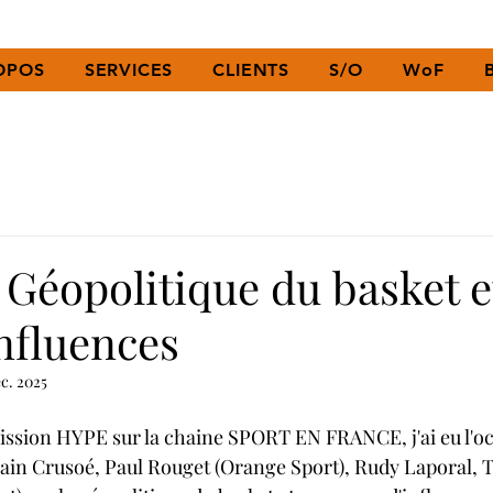
OPOS
SERVICES
CLIENTS
S/O
WoF
 Géopolitique du basket e
nfluences
éc. 2025
mission HYPE sur la chaine SPORT EN FRANCE, j'ai eu l'o
vain Crusoé, Paul Rouget (Orange Sport), Rudy Laporal,