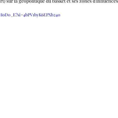
t) sur la géopolitique du basket et ses zones d'influences
rvHoD0_E?si=4bPV1byK6EPXb240