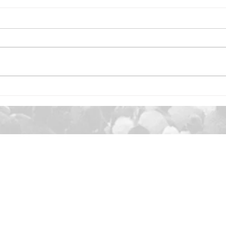
Industrialisation du basketball
Nami
professionnel : La NBA
déter
débarque en Europe !
nville-Saint-Agne
57531 - DLA 6123