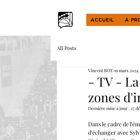
ACCUEIL
A PR
All Posts
Vincent BOT
19 mars 2024
- TV - La
zones d'i
Dernière mise à jour :
27 d
Dans le cadre de l'é
d'échanger avec Syl