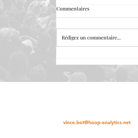
Commentaires
Rédigez un commentaire...
- Intervention -
Professionnalisation dans le
Sport : Entreprenariat & VAE
comme passeport
© Hoop Analytics 2020-2025
Contact
Vincent Bot
vince.bot@hoop-analytics.net
102 Avenue Tolosane - 31520 Ramo
SIRET 535 201 909 00020 - NDA 763112