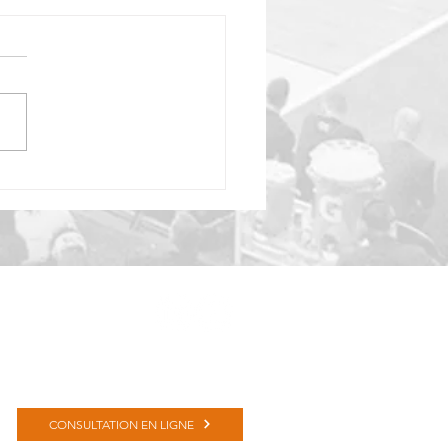
ng Club : Comment
miner le juste-prix ?
CONSULTATION EN LIGNE