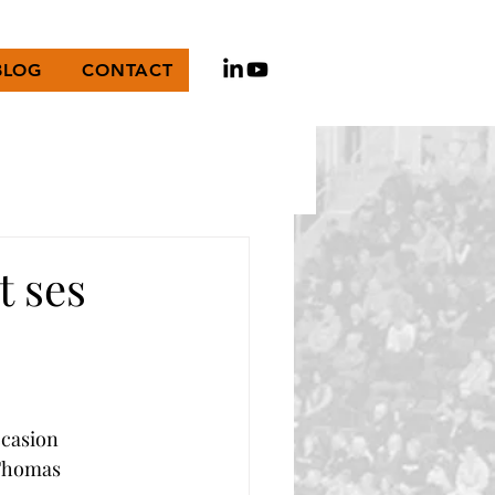
BLOG
CONTACT
t ses
ccasion 
 Thomas 