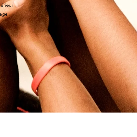
érieur
sage