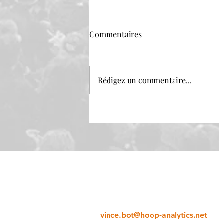
Commentaires
Rédigez un commentaire...
Industrialisation du basketball
professionnel : La NBA
débarque en Europe !
© Hoop Analytics 2020-2025
Contact
Vincent Bot
vince.bot@hoop-analytics.net