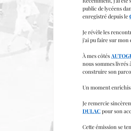
Récemment, j'ai été 
public de lycéens da
enregistré depuis le 
Je révèle les rencontr
j'ai pu faire sur mon
À mes côtés 
AUTOGU
nous sommes livrés à 
construire son parco
Un moment enrichissa
Je remercie sincère
DULAC
 pour son acc
Cette émission se ten