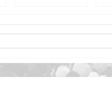
Naming Club : Comment
Évol
déterminer le juste-prix ?
de 2