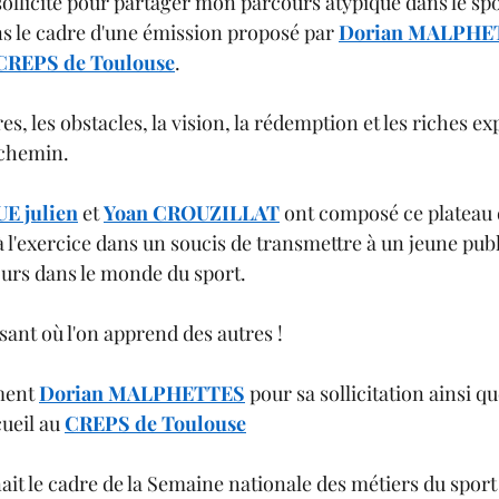
sollicité pour partager mon parcours atypique dans le spo
ns le cadre d'une émission proposé par 
Dorian MALPHE
CREPS de Toulouse
. 
es, les obstacles, la vision, la rédemption et les riches e
 chemin. 
E julien
 et 
Yoan CROUZILLAT
 ont composé ce plateau 
l'exercice dans un soucis de transmettre à un jeune publi
urs dans le monde du sport. 
nt où l'on apprend des autres ! 
ment 
Dorian MALPHETTES
 pour sa sollicitation ainsi qu
ueil au 
CREPS de Toulouse
ait le cadre de la Semaine nationale des métiers du sport