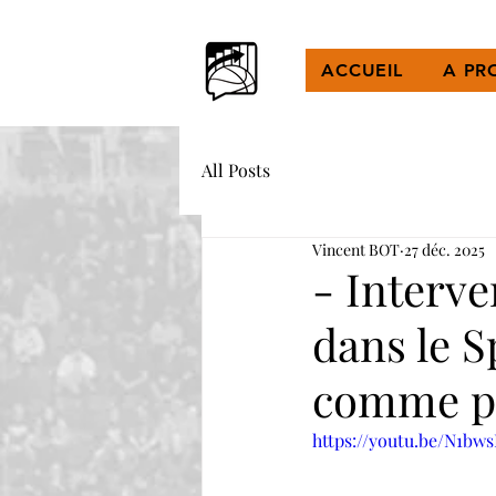
ACCUEIL
A PR
All Posts
Vincent BOT
27 déc. 2025
- Interve
dans le S
comme p
https://youtu.be/N1b