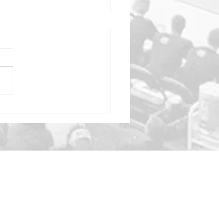
ution des produits LNB
005 à 2023