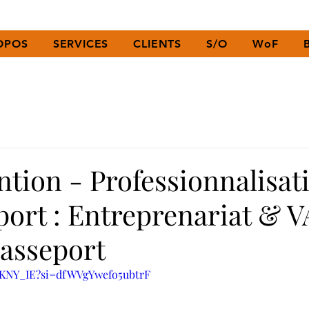
OPOS
SERVICES
CLIENTS
S/O
WoF
ntion - Professionnalisat
port : Entreprenariat & 
asseport
wsKNY_IE?si=dfWVgYwefo5ubtrF