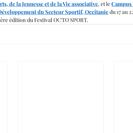
ts, de la Jeunesse et de la Vie associative
, et le 
Campus d
 Développement du Secteur Sportif, Occitanie
 du 17 au 
mière édition du Festival OC'TO SPORT.