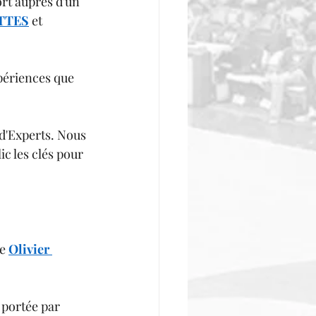
rt auprès d'un 
TTES
 et 
xpériences que 
d'Experts. Nous 
c les clés pour 
e 
Olivier 
 portée par 